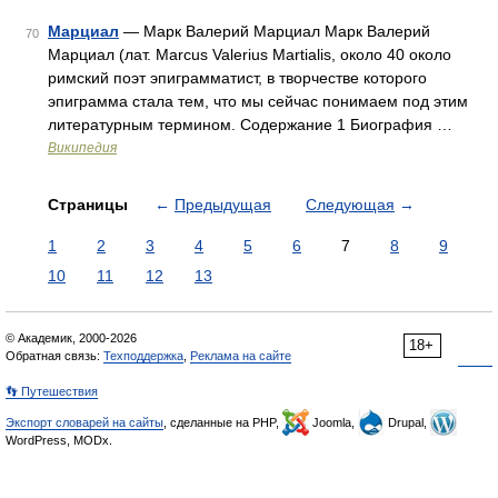
Марциал
— Марк Валерий Марциал Марк Валерий
70
Марциал (лат. Marcus Valerius Martialis, около 40 около
римский поэт эпиграмматист, в творчестве которого
эпиграмма стала тем, что мы сейчас понимаем под этим
литературным термином. Содержание 1 Биография …
Википедия
Страницы
←
Предыдущая
Следующая
→
1
2
3
4
5
6
7
8
9
10
11
12
13
© Академик, 2000-2026
18+
Обратная связь:
Техподдержка
,
Реклама на сайте
👣 Путешествия
Экспорт словарей на сайты
, сделанные на PHP,
Joomla,
Drupal,
WordPress, MODx.