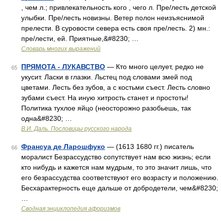
, чем л.; привлекательность кого , чего л. Пре/лесть детской
улыбки. Пре/лесть новизны. Ветер полон неизъяснимой
прелести. В суровости севера есть своя пре/лесть. 2) мн.:
пре/лести, ей. Приятные,&#8230; …
Словарь многих выражений
ПРЯМОТА - ЛУКАВСТВО
— Кто много целует, редко не
65
укусит. Ласки в глазки. Льстец под словами змей под
цветами. Лесть без зубов, а с костьми съест. Лесть словно
зубами съест. На иную хитрость станет и простоты!
Политика тухлое яйцо (неосторожно разобьешь, так
одна&#8230; …
В.И. Даль. Пословицы русского народа
Франсуа де Ларошфуко
— (1613 1680 гг.) писатель
66
моралист Безрассудство сопутствует нам всю жизнь; если
кто нибудь и кажется нам мудрым, то это значит лишь, что
его безрассудства соответствуют его возрасту и положению.
Бесхарактерность еще дальше от добродетели, чем&#8230;
…
Сводная энциклопедия афоризмов