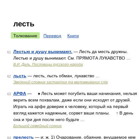
лесть
Толкование
Перевод
Книги
Лестью и душу вынимают.
— Лесть да месть дружны.
61
Лестью и душу вынимают. См. ПРЯМОТА ЛУКАВСТВО …
В.И. Даль. Пословицы русского народа
льсть
— лесть, льсть обман, лукавство …
62
Зведений словник застарілих та маловживаних слів
АРФА
— ♠ Лесть может погубить ваши начинания, нельзя
63
верить всем похвалам, даже если они исходят от друзей.
Играть на арфе доверие к человеку, который на первый
взгляд кажется надежным, сорвет ваши планы. ↑ В день
сна и три дня после него будьте …
Большой семейный сонник
прелесть
— и; ж. 1) Очарование, обаяние, внушаемое кем
64