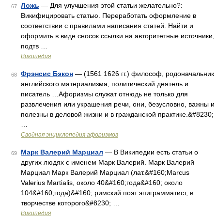
Ложь
— Для улучшения этой статьи желательно?:
67
Викифицировать статью. Переработать оформление в
соответствии с правилами написания статей. Найти и
оформить в виде сносок ссылки на авторитетные источники,
подтв …
Википедия
Фрэнсис Бэкон
— (1561 1626 гг.) философ, родоначальник
68
английского материализма, политический деятель и
писатель …Афоризмы служат отнюдь не только для
развлечения или украшения речи, они, безусловно, важны и
полезны в деловой жизни и в гражданской практике.&#8230;
…
Сводная энциклопедия афоризмов
Марк Валерий Марциал
— В Википедии есть статьи о
69
других людях с именем Марк Валерий. Марк Валерий
Марциал Марк Валерий Марциал (лат.&#160;Marcus
Valerius Martialis, около 40&#160;года&#160; около
104&#160;года)&#160; римский поэт эпиграмматист, в
творчестве которого&#8230; …
Википедия